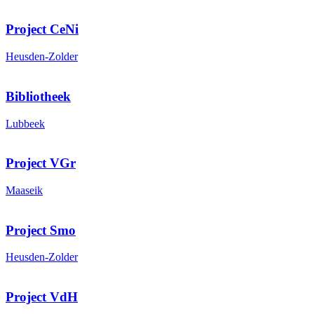
Project CeNi
Heusden-Zolder
Bibliotheek
Lubbeek
Project VGr
Maaseik
Project Smo
Heusden-Zolder
Project VdH