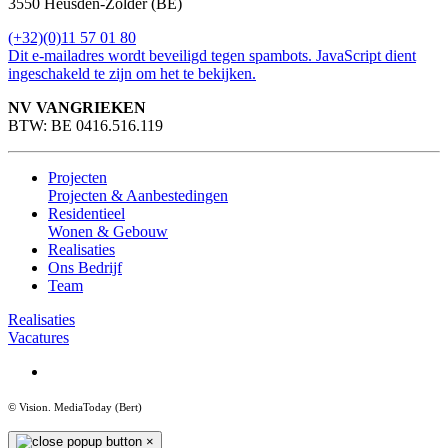
3550 Heusden-Zolder (BE)
(+32)(0)11 57 01 80
Dit e-mailadres wordt beveiligd tegen spambots. JavaScript dient
ingeschakeld te zijn om het te bekijken.
NV VANGRIEKEN
BTW: BE 0416.516.119
Projecten
Projecten & Aanbestedingen
Residentieel
Wonen & Gebouw
Realisaties
Ons Bedrijf
Team
Realisaties
Vacatures
© Vision
. MediaToday (Bert)
×