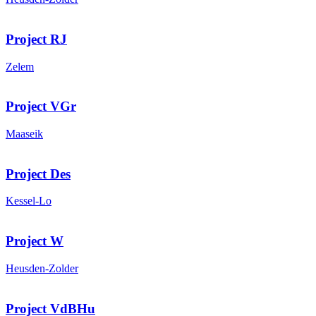
Project RJ
Zelem
Project VGr
Maaseik
Project Des
Kessel-Lo
Project W
Heusden-Zolder
Project VdBHu