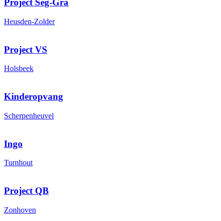
Project Seg-Gra
Heusden-Zolder
Project VS
Holsbeek
Kinderopvang
Scherpenheuvel
Ingo
Turnhout
Project QB
Zonhoven