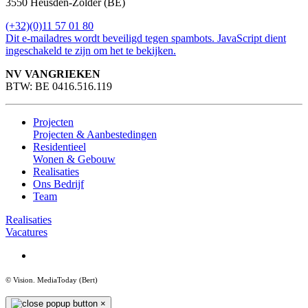
3550 Heusden-Zolder (BE)
(+32)(0)11 57 01 80
Dit e-mailadres wordt beveiligd tegen spambots. JavaScript dient
ingeschakeld te zijn om het te bekijken.
NV VANGRIEKEN
BTW: BE 0416.516.119
Projecten
Projecten & Aanbestedingen
Residentieel
Wonen & Gebouw
Realisaties
Ons Bedrijf
Team
Realisaties
Vacatures
© Vision
. MediaToday (Bert)
×